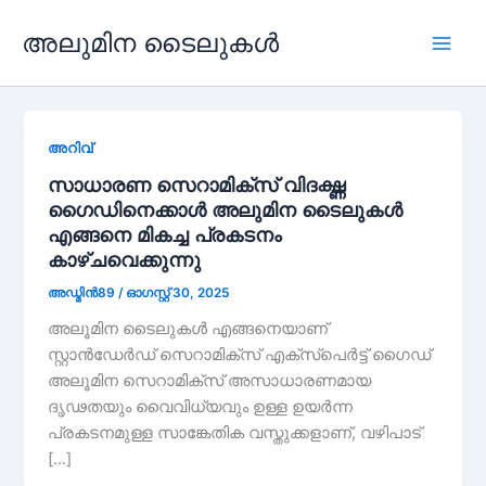
ഉള്ളടക്കത്തിലേക്ക്
അലുമിന ടൈലുകൾ
പോകുക
പ്ലേ
മെന
അറിവ്
സാധാരണ സെറാമിക്‌സ് വിദഗ്ദ്ധ
ഗൈഡിനെക്കാൾ അലുമിന ടൈലുകൾ
എങ്ങനെ മികച്ച പ്രകടനം
കാഴ്ചവെക്കുന്നു
അഡ്മിൻ89
/
ഓഗസ്റ്റ് 30, 2025
അലൂമിന ടൈലുകൾ എങ്ങനെയാണ്
സ്റ്റാൻഡേർഡ് സെറാമിക്‌സ് എക്‌സ്‌പെർട്ട് ഗൈഡ്
അലൂമിന സെറാമിക്‌സ് അസാധാരണമായ
ദൃഢതയും വൈവിധ്യവും ഉള്ള ഉയർന്ന
പ്രകടനമുള്ള സാങ്കേതിക വസ്തുക്കളാണ്, വഴിപാട്
[…]