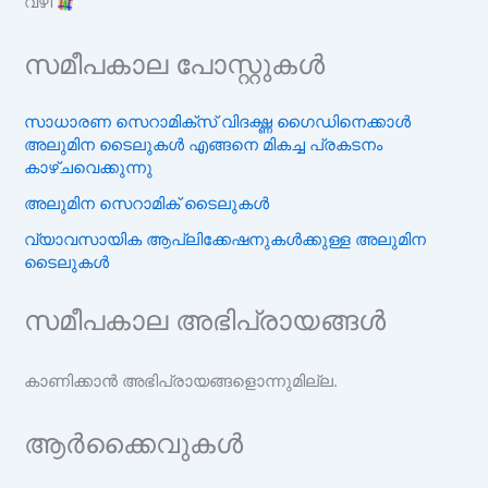
വഴി
സമീപകാല പോസ്റ്റുകൾ
സാധാരണ സെറാമിക്‌സ് വിദഗ്ദ്ധ ഗൈഡിനെക്കാൾ
അലുമിന ടൈലുകൾ എങ്ങനെ മികച്ച പ്രകടനം
കാഴ്ചവെക്കുന്നു
അലുമിന സെറാമിക് ടൈലുകൾ
വ്യാവസായിക ആപ്ലിക്കേഷനുകൾക്കുള്ള അലുമിന
ടൈലുകൾ
സമീപകാല അഭിപ്രായങ്ങൾ
കാണിക്കാൻ അഭിപ്രായങ്ങളൊന്നുമില്ല.
ആർക്കൈവുകൾ