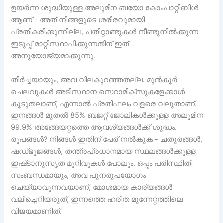
ഉയർന്ന ശുദ്ധിയുള്ള അലുമിന ബയോ കോംപാറ്റിബിൾ
ആണ് - അത് നിങ്ങളുടെ ശരീരവുമായി
പ്രതികരിക്കുന്നില്ല, പതിറ്റാണ്ടുകൾ നീണ്ടുനിൽക്കുന്ന
ഇടുപ്പ് മാറ്റിസ്ഥാപിക്കുന്നതിന് ഇത്
അനുയോജ്യമാക്കുന്നു.
തീർച്ചയായും, അവ വിലകുറഞ്ഞതല്ല. മുൻകൂർ
ചെലവുകൾ അടിസ്ഥാന സെറാമിക്സുകളേക്കാൾ
കൂടുതലാണ്, എന്നാൽ പ്രതിഫലം വളരെ വലുതാണ്.
ഇനങ്ങൾ മുതൽ 85% ബജറ്റ് ജോലികൾക്കുള്ള അലുമിന
99.9% അങ്ങേയറ്റത്തെ ആവശ്യങ്ങൾക്ക് ശുദ്ധം.
രൂപങ്ങൾ? നിങ്ങൾ ഇതിന് പേര് നൽകുക - ചതുരങ്ങൾ,
ഷഡ്ഭുജങ്ങൾ, തന്ത്രപ്രധാനമായ സ്ഥലങ്ങൾക്കുള്ള
ഇഷ്‌ടാനുസൃത മുറിവുകൾ പോലും. ഒപ്പം പരിസ്ഥിതി
സംബന്ധമായും, അവ പുനരുപയോഗം
ചെയ്യാവുന്നവയാണ്, മോശമായ കാര്യങ്ങൾ
വലിച്ചെറിയരുത്, ഇന്നത്തെ ഹരിത മുന്നേറ്റത്തിലെ
വിജയമാണിത്.