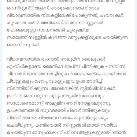
ടൈലുകൾക്ക് തകരാൻ കഴിയും. അവ ധരിക്കാൻ സൂപ്പർ
റെസിസ്റ്റൻ്റ് ആണ്, അതുകൊണ്ടാണ് അവ
വ്യാവസായിക നിലകളിലേക്ക് പോകുന്നത്, ചുവരുകൾ,
കൂടാതെ ചരൽ അല്ലെങ്കിൽ രാസവസ്തുക്കൾ
പോലെയുള്ള സാധനങ്ങൾ ചുരുങ്ങിയ
സമയത്തിനുള്ളിൽ കുറഞ്ഞ വസ്തുക്കളിലൂടെ ചവയ്ക്കുന്ന
ലൈനിംഗുകൾ.
വ്യാവസായിക രംഗത്ത്, അലുമിന ടൈലുകൾ
എംവിപികളാണ്. മൈനിംഗ് ഓപ്‌സ് ചിന്തിക്കുക - സ്വിസ്
ചീസായി മാറാതെ ഉരച്ചിലുകൾ കൈകാര്യം ചെയ്യാൻ
ച്യൂട്ടുകളും ഹോപ്പറുകളും ഇവ ഉപയോഗിച്ച്
നിരത്തിയിരിക്കുന്നു. അല്ലെങ്കിൽ സ്റ്റീൽ മില്ലുകൾ,
ഇവിടെ പൊള്ളുന്ന ചൂടും ഉരുകിയ ലോഹവും
സാധാരണമാണ്; അലുമിന അത് തോളിലേറ്റുന്നു,
ഉപകരണങ്ങൾ സുഗമമായി പ്രവർത്തിക്കുകയും
പ്രവർത്തനരഹിതമായ സമയം കുറയ്ക്കുകയും
ചെയ്യുന്നു. കൺവെയർ സിസ്റ്റങ്ങൾക്കായി സത്യം
ചെയ്യുന്ന മാനുഫാക്ചറിംഗിലെ ആളുകളുമായി ഞാൻ