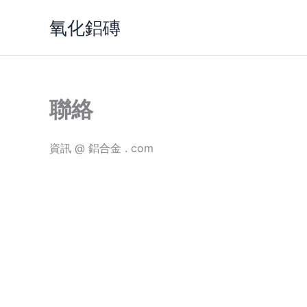
跳
氧化鋁磚
到
內
容
聯絡
資訊 @ 鋁合金 . com