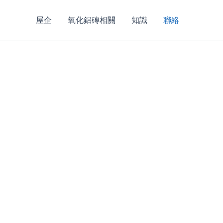
屋企
氧化鋁磚相關
知識
聯絡