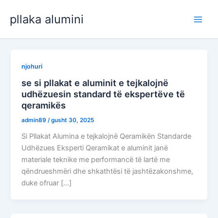
Kalo
pllaka alumini
te
Meny
përmbajtja
e
luajt
njohuri
se si pllakat e aluminit e tejkalojnë
udhëzuesin standard të ekspertëve të
qeramikës
admin89
/
gusht 30, 2025
Si Pllakat Alumina e tejkalojnë Qeramikën Standarde
Udhëzues Eksperti Qeramikat e aluminit janë
materiale teknike me performancë të lartë me
qëndrueshmëri dhe shkathtësi të jashtëzakonshme,
duke ofruar […]