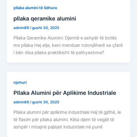
pllaka alumini të lidhura
pllaka qeramike alumini
admin89
/
gusht 30, 2025
Pllaka Qeramike Alumini: Djemtë e ashpër të botës
me pllaka Hej atje, keni menduar ndonjëherë se çfarë
i bën disa pllaka praktikisht të pathyeshme?
njohuri
Pllaka Alumini për Aplikime Industriale
admin89
/
gusht 30, 2025
Pllaka alumini për aplikime industriale Hej të gjithë, le
të flasim për pllaka alumini. Këta djem të vegjël të
ashpër i mbajnë pajisjet industriale në punë