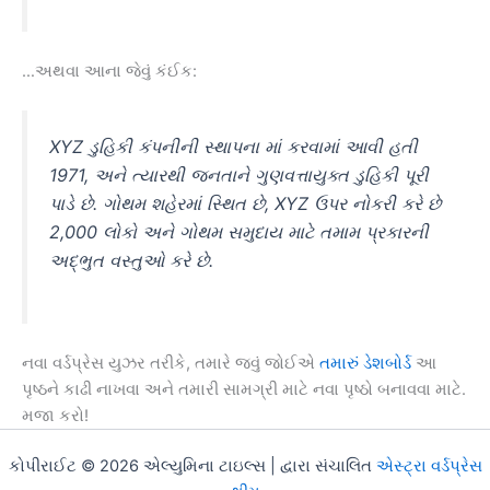
…અથવા આના જેવું કંઈક:
XYZ ડુહિકી કંપનીની સ્થાપના માં કરવામાં આવી હતી
1971, અને ત્યારથી જનતાને ગુણવત્તાયુક્ત ડુહિકી પૂરી
પાડે છે. ગોથમ શહેરમાં સ્થિત છે, XYZ ઉપર નોકરી કરે છે
2,000 લોકો અને ગોથમ સમુદાય માટે તમામ પ્રકારની
અદ્ભુત વસ્તુઓ કરે છે.
નવા વર્ડપ્રેસ યુઝર તરીકે, તમારે જવું જોઈએ
તમારું ડેશબોર્ડ
આ
પૃષ્ઠને કાઢી નાખવા અને તમારી સામગ્રી માટે નવા પૃષ્ઠો બનાવવા માટે.
મજા કરો!
કોપીરાઈટ © 2026 એલ્યુમિના ટાઇલ્સ | દ્વારા સંચાલિત
એસ્ટ્રા વર્ડપ્રેસ