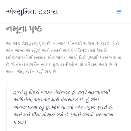
સામગ્રી
એલ્યુમિના ટાઇલ્સ
પર
પ્લે
જાઓ
નમૂના પૃષ્ઠ
મેનુ
આ એક ઉદાહરણ પૃષ્ઠ છે. તે બ્લોગ પોસ્ટથી અલગ છે કારણ કે તે
એક જગ્યાએ રહેશે અને તમારી સાઇટ નેવિગેશનમાં દેખાશે
(મોટાભાગની થીમ્સમાં). મોટાભાગના લોકો વિશે પૃષ્ઠથી પ્રારંભ થાય
છે જે તેમને સંભવિત સાઇટ મુલાકાતીઓ સાથે પરિચય આપે છે. તે
આના જેવું કંઈક કહી શકે છે:
હાય! હું દિવસે બાઇક મેસેન્જર છું, રાત્રે મહત્વાકાંક્ષી
અભિનેતા, અને આ મારી વેબસાઇટ છે. હું લોસ
એન્જલસમાં રહું છું, જેક નામનો એક મહાન કૂતરો છે,
અને મને પીના કોલાડા ગમે છે. (અને મેળવો’ વરસાદમાં
પડેલા.)