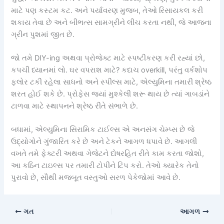
માટે પણ કસ્ટમ કટ. અને પર્યાવરણ મુજબ, તેઓ રિસાયકલ કરી
શકાય તેવા છે અને બીભત્સ સામગ્રીને લીચ કરતા નથી, જે આજના
ગ્રીન પુશમાં જીત છે.
જો તમે DIY-ing અથવા પ્રોજેક્ટ માટે સ્પષ્ટીકરણ કરી રહ્યાં છો,
કપચી ધ્યાનમાં લો. ઘર વપરાશ માટે? કદાચ overkill, પરંતુ વર્કશોપ
ફ્લોર ટકી રહેલા સાધનો અને સ્પીલ્સ માટે, એલ્યુમિના તમારી શ્રેષ્ઠ
શરત હોઈ શકે છે. પ્રોફેસ જ્યાં મુશ્કેલી શરૂ થાય છે ત્યાં ગાબડાંને
ટાળવા માટે સ્થાપનને શ્રેષ્ઠ રીતે સંભાળે છે.
બધામાં, એલ્યુમિના સિરામિક ટાઈલ્સ એ અનસંગ ચેમ્પ્સ છે જે
ઉદ્યોગોને ગુંજારિત કરે છે અને ટેકને આગળ ધપાવે છે. આગલી
વખતે તમે ફેક્ટરી અથવા ગેજેટને દોષરહિત રીતે કામ કરતા જોશો,
આ કઠિન ટાઇલ્સ પર તમારી ટોપીને ટિપ કરો. તેઓ ક્યારેક તેનો
પુરાવો છે, સૌથી મજબૂત વસ્તુઓ સરળ પેકેજોમાં આવે છે.
ગત
આગળ