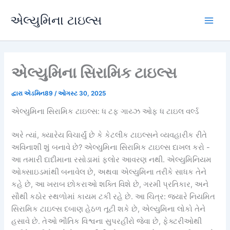
સામગ્રી
એલ્યુમિના ટાઇલ્સ
પર
પ્લે
જાઓ
મેનુ
એલ્યુમિના સિરામિક ટાઇલ્સ
દ્વારા
એડમિન89
/
ઓગસ્ટ 30, 2025
એલ્યુમિના સિરામિક ટાઇલ્સ: ધ ટફ ગાય્ઝ ઓફ ધ ટાઇલ વર્લ્ડ
અરે ત્યાં, ક્યારેય વિચાર્યું છે કે કેટલીક ટાઇલ્સને વ્યવહારીક રીતે
અવિનાશી શું બનાવે છે? એલ્યુમિના સિરામિક ટાઇલ્સ દાખલ કરો -
આ તમારી દાદીમાના રસોડામાં ફ્લોર આવરણ નથી. એલ્યુમિનિયમ
ઓક્સાઇડમાંથી બનાવેલ છે, અથવા એલ્યુમિના તરીકે સાધક તેને
કહે છે, આ ખરાબ છોકરાઓ શક્તિ વિશે છે, ગરમી પ્રતિકાર, અને
સૌથી કઠોર સ્થળોમાં કાયમ ટકી રહે છે. આ ચિત્ર: જ્યારે નિયમિત
સિરામિક ટાઇલ્સ દબાણ હેઠળ તૂટી શકે છે, એલ્યુમિના લોકો તેને
હસાવે છે. તેઓ ભૌતિક વિશ્વના સુપરહીરો જેવા છે, ફેક્ટરીઓથી