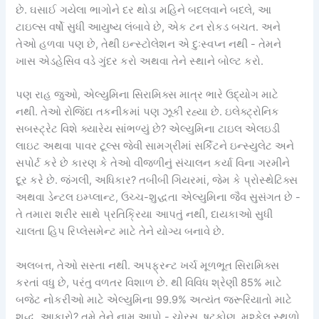
છે. ઘસાઈ ગયેલા ભાગોને દર થોડા મહિને બદલવાને બદલે, આ
ટાઇલ્સ વર્ષો સુધી આયુષ્ય લંબાવે છે, એક ટન રોકડ બચત. અને
તેઓ હળવા પણ છે, તેથી ઇન્સ્ટોલેશન એ દુઃસ્વપ્ન નથી - તેમને
ખાસ એડહેસિવ વડે ગુંદર કરો અથવા તેને સ્થાને બોલ્ટ કરો.
પણ રાહ જુઓ, એલ્યુમિના સિરામિક્સ માત્ર ભારે ઉદ્યોગ માટે
નથી. તેઓ રોજિંદા તકનીકમાં પણ ઝૂકી રહ્યા છે. ઇલેક્ટ્રોનિક
સબસ્ટ્રેટ વિશે ક્યારેય સાંભળ્યું છે? એલ્યુમિના ટાઇલ એલઇડી
લાઇટ અથવા પાવર ટૂલ્સ જેવી સામગ્રીમાં સર્કિટને ઇન્સ્યુલેટ અને
સપોર્ટ કરે છે કારણ કે તેઓ વીજળીનું સંચાલન કર્યા વિના ગરમીને
દૂર કરે છે. જંગલી, અધિકાર? તબીબી ગિયરમાં, જેમ કે પ્રોસ્થેટિક્સ
અથવા ડેન્ટલ ઇમ્પ્લાન્ટ, ઉચ્ચ-શુદ્ધતા એલ્યુમિના જૈવ સુસંગત છે -
તે તમારા શરીર સાથે પ્રતિક્રિયા આપતું નથી, દાયકાઓ સુધી
ચાલતા હિપ રિપ્લેસમેન્ટ માટે તેને યોગ્ય બનાવે છે.
અલબત્ત, તેઓ સસ્તા નથી. અપફ્રન્ટ ખર્ચ મૂળભૂત સિરામિક્સ
કરતાં વધુ છે, પરંતુ વળતર વિશાળ છે. થી વિવિધ શ્રેણી 85% માટે
બજેટ નોકરીઓ માટે એલ્યુમિના 99.9% અત્યંત જરૂરિયાતો માટે
શુદ્ધ. આકારો? તમે તેને નામ આપો - ચોરસ, ષટ્કોણ, મુશ્કેલ સ્થળો