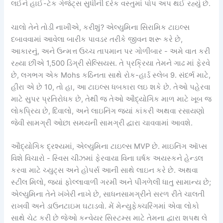
લઈને હાઈ-ટેક ગેજેટ્સ સુધીની દરેક વસ્તુમાં પોપ અપ થઈ રહ્યું છે.
ચાલો તેને તોડી નાખીએ, કરીશું? એલ્યુમિના સિરામિક ટાઇલ્સ
દબાવવામાં આવેલા બારીક પાવડર તરીકે જીવન શરૂ કરે છે,
આકારનું, અને ઉન્મત્ત ઉચ્ચ તાપમાન પર ગોળીબાર - અમે વાત કરી
રહ્યા છીએ 1,500 ડિગ્રી સેલ્સિયસ. તે પ્રક્રિયા તેમને ગાઢ માં ફેરવે
છે, લગભગ એક Mohs કઠિનતા સાથે રોક-હાર્ડ સ્લેબ 9. સંદર્ભ માટે,
હીરા એ છે 10, તો હા, આ ટાઇલ્સ ધબકારા લઇ શકે છે. તેઓ પહેરવા
માટે સુપર પ્રતિરોધક છે, તેથી જ તેઓ ઔદ્યોગિક માળ માટે ખૂબ જ
લોકપ્રિય છે, દિવાલો, અને લાઇનિંગ જ્યાં કાંકરી અથવા રસાયણો
જેવી સામગ્રી ઓછા સમયની સામગ્રી દ્વારા ચાવવામાં આવશે.
ઔદ્યોગિક દ્રશ્યમાં, એલ્યુમિના ટાઇલ્સ MVP છે. માઇનિંગ ઑપ્સ
વિશે વિચારો - સ્વિસ ચીઝમાં ફેરવાયા વિના ઘર્ષક અયસ્કને હેન્ડલ
કરવા માટે ચ્યુટ્સ અને હોપર્સ આની સાથે લાઇન કરે છે. અથવા
સ્ટીલ મિલો, જ્યાં ફોલ્લાવાળી ગરમી અને પીગળેલી ધાતુ સામાન્ય છે;
એલ્યુમિના તેને ખંખેરી નાખે છે, સાધનસામગ્રીને સરળ રીતે ચાલતી
રાખવી અને ડાઉનટાઇમ ઘટાડવો. મેં મેન્યુફેક્ચરિંગમાં એવા લોકો
સાથે ચેટ કરી છે જેઓ કન્વેયર સિસ્ટમ્સ માટે તેમના દ્વારા શપથ લે