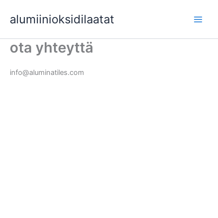
Siirry
alumiinioksidilaatat
sisältöön
Toist
ota yhteyttä
valik
info@aluminatiles.com