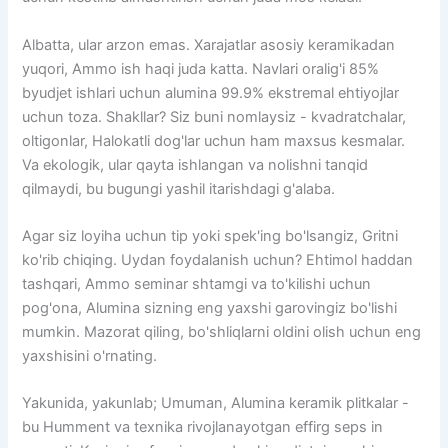
Albatta, ular arzon emas. Xarajatlar asosiy keramikadan
yuqori, Ammo ish haqi juda katta. Navlari oralig'i 85%
byudjet ishlari uchun alumina 99.9% ekstremal ehtiyojlar
uchun toza. Shakllar? Siz buni nomlaysiz - kvadratchalar,
oltigonlar, Halokatli dog'lar uchun ham maxsus kesmalar.
Va ekologik, ular qayta ishlangan va nolishni tanqid
qilmaydi, bu bugungi yashil itarishdagi g'alaba.
Agar siz loyiha uchun tip yoki spek'ing bo'lsangiz, Gritni
ko'rib chiqing. Uydan foydalanish uchun? Ehtimol haddan
tashqari, Ammo seminar shtamgi va to'kilishi uchun
pog'ona, Alumina sizning eng yaxshi garovingiz bo'lishi
mumkin. Mazorat qiling, bo'shliqlarni oldini olish uchun eng
yaxshisini o'rnating.
Yakunida, yakunlab; Umuman, Alumina keramik plitkalar -
bu Humment va texnika rivojlanayotgan effirg seps in