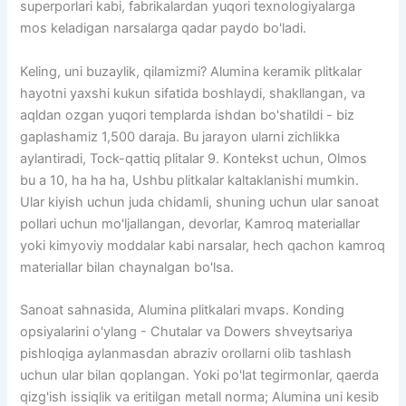
superporlari kabi, fabrikalardan yuqori texnologiyalarga
mos keladigan narsalarga qadar paydo bo'ladi.
Keling, uni buzaylik, qilamizmi? Alumina keramik plitkalar
hayotni yaxshi kukun sifatida boshlaydi, shakllangan, va
aqldan ozgan yuqori templarda ishdan bo'shatildi - biz
gaplashamiz 1,500 daraja. Bu jarayon ularni zichlikka
aylantiradi, Tock-qattiq plitalar 9. Kontekst uchun, Olmos
bu a 10, ha ha ha, Ushbu plitkalar kaltaklanishi mumkin.
Ular kiyish uchun juda chidamli, shuning uchun ular sanoat
pollari uchun mo'ljallangan, devorlar, Kamroq materiallar
yoki kimyoviy moddalar kabi narsalar, hech qachon kamroq
materiallar bilan chaynalgan bo'lsa.
Sanoat sahnasida, Alumina plitkalari mvaps. Konding
opsiyalarini o'ylang - Chutalar va Dowers shveytsariya
pishloqiga aylanmasdan abraziv orollarni olib tashlash
uchun ular bilan qoplangan. Yoki po'lat tegirmonlar, qaerda
qizg'ish issiqlik va eritilgan metall norma; Alumina uni kesib