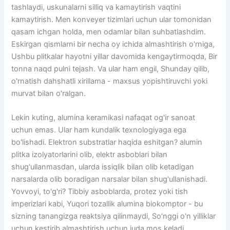
tashlaydi, uskunalarni silliq va kamaytirish vaqtini
kamaytirish. Men konveyer tizimlari uchun ular tomonidan
qasam ichgan holda, men odamlar bilan suhbatlashdim.
Eskirgan qismlarni bir necha oy ichida almashtirish o'rniga,
Ushbu plitkalar hayotni yillar davomida kengaytirmoqda, Bir
tonna naqd pulni tejash. Va ular ham engil, Shunday qilib,
o'rnatish dahshatli xirillama - maxsus yopishtiruvchi yoki
murvat bilan o'ralgan.
Lekin kuting, alumina keramikasi nafaqat og'ir sanoat
uchun emas. Ular ham kundalik texnologiyaga ega
bo'lishadi. Elektron substratlar haqida eshitgan? alumin
plitka izolyatorlarini olib, elektr asboblari bilan
shug'ullanmasdan, ularda issiqlik bilan olib ketadigan
narsalarda olib boradigan narsalar bilan shug'ullanishadi.
Yovvoyi, to'g'ri? Tibbiy asboblarda, protez yoki tish
imperizlari kabi, Yuqori tozallik alumina biokomptor - bu
sizning tanangizga reaktsiya qilinmaydi, So'nggi o'n yilliklar
uchun kestirib almashtirish uchun juda mos keladi.