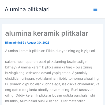
Tarkibga
Alumina plitkalari
o'tish
Men
meny
alumina keramik plitkalar
Bilan
admin89
/
Avgust 30, 2025
Alumina keramik plitkalar: Plitka dunyosining og'ir yigitlari
salom, hech qachon ba'zi plitkalarning buzilmasligini
bilmay? Alumina keramik plitkalarini kiriting - bu sizning
buvingizdagi oshxona qavati yopiq emas. Alyuminiy
oksididan qilingan, yoki aluminani ijobiy tomonga chaqiring,
Bu yomon o'g'il bolalar kuchga ega, issiqlikka chidamlilik, va
eng qattiq dog'larda abadiy davom eting. Buni tasavvur
qiling: Oddiy keramik plitkalar bosim ostida parchalanishi
mumkin, Aluminalari buni kulishadi. Ular materiallar