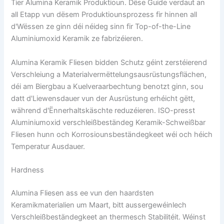
Tier Alumina Keramik Produktioun. Dëse Guide verdaut an
all Etapp vun dësem Produktiounsprozess fir hinnen all
d'Wëssen ze ginn déi néideg sinn fir Top-of-the-Line
Aluminiumoxid Keramik ze fabrizéieren.
Alumina Keramik Fliesen bidden Schutz géint zerstéierend
Verschleiung a Materialvermëttelungsausrüstungsflächen,
déi am Biergbau a Kuelveraarbechtung benotzt ginn, sou
datt d'Liewensdauer vun der Ausrüstung erhéicht gëtt,
während d'Ënnerhaltskäschte reduzéieren. ISO-presst
Aluminiumoxid verschleißbeständeg Keramik-Schweißbar
Fliesen hunn och Korrosiounsbeständegkeet wéi och héich
Temperatur Ausdauer.
Hardness
Alumina Fliesen ass ee vun den haardsten
Keramikmaterialien um Maart, bitt aussergewéinlech
Verschleißbeständegkeet an thermesch Stabilitéit. Wéinst