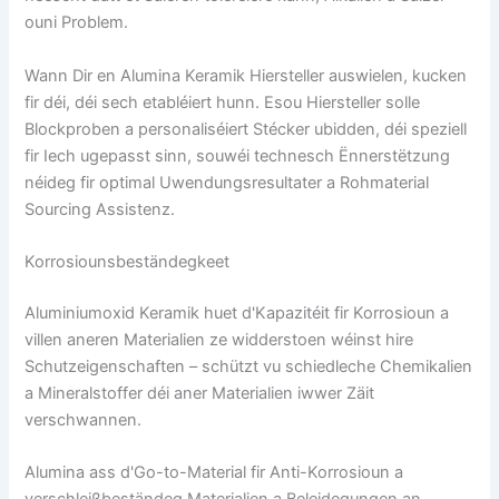
ouni Problem.
Wann Dir en Alumina Keramik Hiersteller auswielen, kucken
fir déi, déi sech etabléiert hunn. Esou Hiersteller solle
Blockproben a personaliséiert Stécker ubidden, déi speziell
fir Iech ugepasst sinn, souwéi technesch Ënnerstëtzung
néideg fir optimal Uwendungsresultater a Rohmaterial
Sourcing Assistenz.
Korrosiounsbeständegkeet
Aluminiumoxid Keramik huet d'Kapazitéit fir Korrosioun a
villen aneren Materialien ze widderstoen wéinst hire
Schutzeigenschaften – schützt vu schiedleche Chemikalien
a Mineralstoffer déi aner Materialien iwwer Zäit
verschwannen.
Alumina ass d'Go-to-Material fir Anti-Korrosioun a