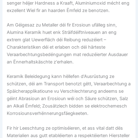
senger héijer Hardness a Kraaft, Aluminiumoxid mécht eng
exzellent Wiel fir an haarden Ëmfeld ze benotzen.
Am Géigesaz zu Metaller déi fir Erosioun ufälleg sinn,
Alumina Keramik huet enk Sträifdéiftniveauen an eng
extrem glat Uewerfläch déi Reibung reduzéiert –
Charakteristiken déi et erlaben och déi härteste
Veraarbechtungsbedéngungen mat reduzéierter Ausdauer
an Ënnerhaltskäschte z'erhalen.
Keramik Beleidegung kann hëllefen d'Ausrüstung ze
schützen, déi am Transport benotzt gëtt, Veraarbechtung a
Späicherapplikatioune vu Verschlechterung andeems se
géint Abrasioun an Erosioun wéi och Säure schützen, Salz
an Alkali Ëmfeld; Zousätzlech bidden se elektrochemesch
Korrosiounsverhënnerungsfäegkeeten.
Fir hir Leeschtung ze optimiséieren, et ass vital datt dës
Materialien aus gutt etabléierten a respektéierten Hiersteller