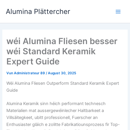
Wiessel
Alumina Plättercher
op
Spill
Inhalt
Men
wéi Alumina Fliesen besser
wéi Standard Keramik
Expert Guide
Vun
Administrateur 89
/
August 30, 2025
Wéi Alumina Fliesen Outperform Standard Keramik Expert
Guide
Alumina Keramik sinn héich performant technesch
Materialien mat aussergewéinlecher Haltbarkeet a
Villsäitegkeet, ubitt professionell, Fuerscher an
Enthusiaster gläich e zolitte Fabrikatiounsprozess fir Top-