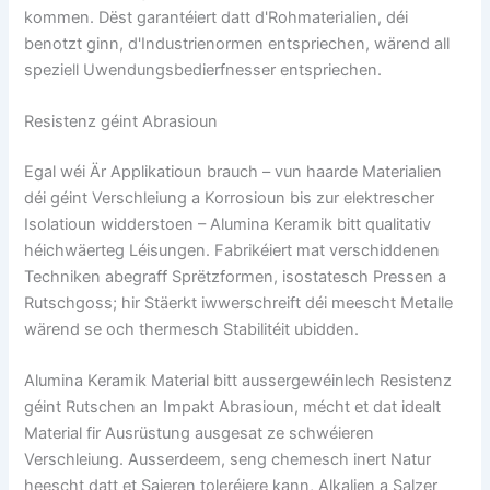
kommen. Dëst garantéiert datt d'Rohmaterialien, déi
benotzt ginn, d'Industrienormen entspriechen, wärend all
speziell Uwendungsbedierfnesser entspriechen.
Resistenz géint Abrasioun
Egal wéi Är Applikatioun brauch – vun haarde Materialien
déi géint Verschleiung a Korrosioun bis zur elektrescher
Isolatioun widderstoen – Alumina Keramik bitt qualitativ
héichwäerteg Léisungen. Fabrikéiert mat verschiddenen
Techniken abegraff Sprëtzformen, isostatesch Pressen a
Rutschgoss; hir Stäerkt iwwerschreift déi meescht Metalle
wärend se och thermesch Stabilitéit ubidden.
Alumina Keramik Material bitt aussergewéinlech Resistenz
géint Rutschen an Impakt Abrasioun, mécht et dat idealt
Material fir Ausrüstung ausgesat ze schwéieren
Verschleiung. Ausserdeem, seng chemesch inert Natur
heescht datt et Saieren toleréiere kann, Alkalien a Salzer