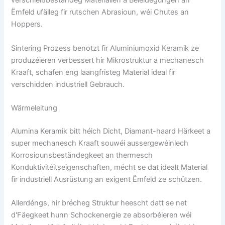
verschleißbeständeg Materialien a Beleidegungen an
Ëmfeld ufälleg fir rutschen Abrasioun, wéi Chutes an
Hoppers.
Sintering Prozess benotzt fir Aluminiumoxid Keramik ze
produzéieren verbessert hir Mikrostruktur a mechanesch
Kraaft, schafen eng laangfristeg Material ideal fir
verschidden industriell Gebrauch.
Wärmeleitung
Alumina Keramik bitt héich Dicht, Diamant-haard Härkeet a
super mechanesch Kraaft souwéi aussergewéinlech
Korrosiounsbeständegkeet an thermesch
Konduktivitéitseigenschaften, mécht se dat idealt Material
fir industriell Ausrüstung an exigent Ëmfeld ze schützen.
Allerdéngs, hir brécheg Struktur heescht datt se net
d'Fäegkeet hunn Schockenergie ze absorbéieren wéi