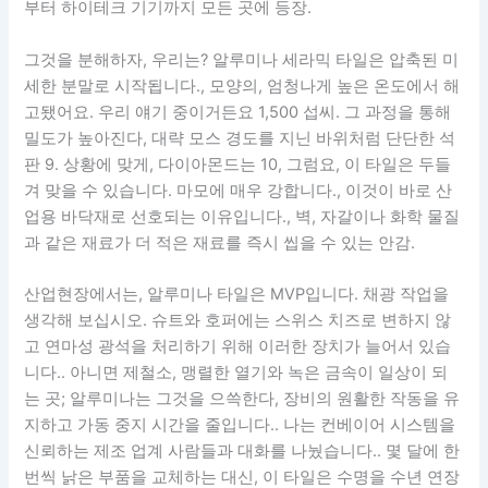
부터 하이테크 기기까지 모든 곳에 등장.
그것을 분해하자, 우리는? 알루미나 세라믹 타일은 압축된 미
세한 분말로 시작됩니다., 모양의, 엄청나게 높은 온도에서 해
고됐어요. 우리 얘기 중이거든요 1,500 섭씨. 그 과정을 통해
밀도가 높아진다, 대략 모스 경도를 지닌 바위처럼 단단한 석
판 9. 상황에 맞게, 다이아몬드는 10, 그럼요, 이 타일은 두들
겨 맞을 수 있습니다. 마모에 매우 강합니다., 이것이 바로 산
업용 바닥재로 선호되는 이유입니다., 벽, 자갈이나 화학 물질
과 같은 재료가 더 적은 재료를 즉시 씹을 수 있는 안감.
산업현장에서는, 알루미나 타일은 MVP입니다. 채광 작업을
생각해 보십시오. 슈트와 호퍼에는 스위스 치즈로 변하지 않
고 연마성 광석을 처리하기 위해 이러한 장치가 늘어서 있습
니다.. 아니면 제철소, 맹렬한 열기와 녹은 금속이 일상이 되
는 곳; 알루미나는 그것을 으쓱한다, 장비의 원활한 작동을 유
지하고 가동 중지 시간을 줄입니다.. 나는 컨베이어 시스템을
신뢰하는 제조 업계 사람들과 대화를 나눴습니다.. 몇 달에 한
번씩 낡은 부품을 교체하는 대신, 이 타일은 수명을 수년 연장