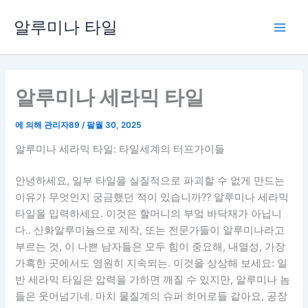
콘
알루미나 타일
텐
플
츠
로
레
건
너
알루미나 세라믹 타일
이
뛰
메
기
에 의해
관리자89
/
팔월 30, 2025
뉴
알루미나 세라믹 타일: 타일세계의 터프가이들
안녕하세요, 일부 타일을 실질적으로 파괴할 수 없게 만드는
이유가 무엇인지 궁금했던 적이 있습니까?? 알루미나 세라믹
타일을 입력하세요. 이것은 할머니의 부엌 바닥재가 아닙니
다.. 산화알루미늄으로 제작, 또는 전문가들이 알루미나라고
부르는 것, 이 나쁜 남자들은 모두 힘이 중요해, 내열성, 가장
가혹한 곳에서도 영원히 지속되는. 이것을 상상해 보세요: 일
반 세라믹 타일은 압력을 가하면 깨질 수 있지만, 알루미나 놈
들은 웃어넘기네. 마치 물질계의 슈퍼 히어로들 같아요, 공장