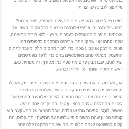
במתקני טיהור שפכים, אריחים אלה מגנים על צינורות ומיכלים
מלהפוך לגבינה שוויצרית.
בואו נצלול לתוך כמה יישומים מהעולם האמיתי, האם אנחנו?
בתעשיית הכרייה, אריחי אלומינה נמצאים בכל מקום. חשבו על
מצנחים והופרים המטפלים בעפרות וחצץ - ללא רירית מתאימה,
אלה יסתמו או יישחקו מהר. אריחים מותקנים בדפוסים דמויי
פאזל, מודבק או קבוע מכני, כדי ליצור מחסום חלק. מעבר לתחום
החשמל, מפעלי פחם משתמשים בהם כדי לרפד מפורסמים
וציקלונים, שבו אבק פחם מתעופף כמו מטורף. זה מפחית כאבי
ראש תחזוקה ושומר על יעילות גבוהה.
אה, ואל תשכח את עולם הנפט והגז. ציוד קידוח, מפרידים, ואפילו
מבצעי שבירה מרוויחים מהקשיחות של האלומינה. שמעתי
סיפורים ממהנדסים שבהם המעבר לאריחי אלומינה הפחית את
עלויות ההחלפה שלהם בחצי. בַּטוּחַ, הם יקרים יותר מראש
מאשר, לוֹמַר, ספינות גומי או פלדה, אבל ההחזר על ההשקעה הוא
קטלני מכיוון שהם נמשכים פי שלושה עד חמישה יותר. פְּלוּס, הם
קלים בהשוואה לכמה חלופות, מה שאומר התקנה קלה יותר