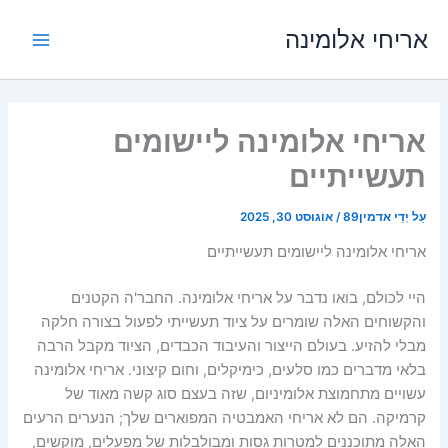
לג
אריחי אלומינה
תוכן
תפריט
הפעל
אריחי אלומינה ליישומים
תעשייתיים
עַל יְדֵי
אדמין89
/
אוֹגוּסט 30, 2025
אריחי אלומינה ליישומים תעשייתיים
היי לכולם, בואו נדבר על אריחי אלומינה. החבר'ה הקטנים
והקשוחים האלה שומרים על ציוד תעשייתי לפעול בצורה חלקה
מבלי להזיע. בעולם הייצור והעיבוד הכבדים, הציוד מקבל הרבה
בלאי מדברים כמו סלעים, כימיקלים, וחום קיצוני. אריחי אלומינה
עשויים מתחמוצת אלומיניום, שזה בעצם סוג קשה מאוד של
קרמיקה. הם לא אריחי האמבטיה המפוארים שלך; הנערים הרעים
האלה מתוכננים למטרות גסות ומבולבלות של מפעלים, מוקשים,