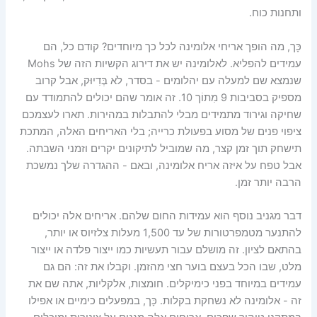
ותחנות כוח.
כָּך, מה הופך אריחי אלומינה לכל כך מיוחדים? קודם כל, הם
עמידים להפליא. לאלומינה יש את דירוג הקשיות הזה של Mohs
שנמצא שם למעלה עם יהלומים - בסדר, לֹא בְּדִיוּק, אבל קרוב
מספיק בסביבות 9 מִתוֹך 10. זה אומר שהם יכולים להתמודד עם
שחיקה וגירוד מתמידים מבלי להתבלות במהירות. תארו לעצמכם
ציפוי פנים של מסוע בפעולת כרייה; בלי האריחים האלה, המתכת
תישחק תוך זמן קצר, מה שמוביל לתיקונים יקרים וזמני השבתה.
אבל טפח על איזה אריח אלומינה, ובאם - ההגדרה שלך נמשכת
הרבה יותר זמן.
דבר מגניב נוסף הוא עמידות החום שלהם. אריחים אלה יכולים
להתנער מטמפרטורות של עד 1,500 מעלות צלזיוס או יותר,
בהתאם לציון. זה מושלם עבור תעשיות כמו ייצור פלדה או ייצור
מלט, שבו הכל בעצם בוער חצי מהזמן. וקבלו את זה: הם גם
עמידים במיוחד בפני כימיקלים. חומצות, אלקליות, אתה שם את
זה - אלומינה לא נשחקת בקלות. כָּך, במפעלים כימיים או אפילו