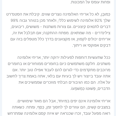
ופחות עומס על המכונות.
כַּמוּבָן, לא כל אריחי האלומינה נוצרים שווים. קיבלת את הסטנדרט
שלך 92% אלומינה לשימוש כללי, ולאחר מכן בטוהר גבוה 99%
דברים לתנאים קיצוניים. גם צורות משתנות - משושים, ריבועים,
צילינדרים - מה שמתאים. מפתח ההתקנה; אם תבלבל את זה,
אריחים יכולים לקפוץ, אז מקצוענים בדרך כלל מטפלים בזה עם
דבקים אפוקסי או ריתוך.
ככל שתעשיות דוחפות לפעילות ירוקה יותר, אריחי אלומינה
משתנים. חלקם משתמשים כיום בחומרים ממוחזרים או בחומרים
מרוכבים מתקדמים כדי לגרום להם לעבוד אפילו טוב יותר. אם
אתה עובד בייצור ויש לך בעיות עם בלאי, אתה באמת צריך לחשוב
על אלה. הם כמו הגיבורים הבלתי מוזכרים שממשיכים את
הדברים, פְּשׁוּטוֹ כְּמַשׁמָעוֹ.
אריחי אלומינה אינם יפים במיוחד, אבל הם מאוד שימושיים.
במצבים קשים, הם עוזרים לך לחסוך זמן, כֶּסֶף, ומתח. כשאתה
רואה מפעל עובד, זכרו שכנראה יש איזה קסם אלומינה שמתרחש