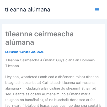
Léim
tíleanna alúmana
ar
Rogh
ábhar
Sein
tíleanna ceirmeacha
alúmana
Le
riar89
/
Lúnasa 30, 2025
Tíleanna Ceirmeacha Alúmana: Guys diana an Domhain
Tíleanna
Hey ann, wondered riamh cad a dhéanann roinnt tíleanna
beagnach doscriosta? Cuir isteach tíleanna ceirmeacha
alúmana - ní clúdaigh urláir cistine do sheanmháthair iad
seo. Déanta as ocsaíd alúmanaim, nó alúmana mar a
thugann na buntáistí air, tá na buachaillí dona seo ar fad
faoi neart, friotaíocht teasa, agus buan go deo sna spotaí is