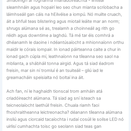
Smaoinigh ar roghanna mianadóireachta - línítear
sleamhnáin agus hopairí leo seo chun mianta scríobacha a
láimhseáil gan cáis na hEilvéise a iompú. Nó muilte cruach,
áit a bhfuil teas blistering agus miotail leáite mar an norm;
shrugs alúmana sé as, trealamh a choinneáil ag rith go
réidh agus downtime a laghdú. Tá mé tar éis comhrá a
dhéanamh le daoine i ndéantúsaíocht a mhionnaíonn orthu
maidir le córais iompair. In ionad páirteanna caite a chur in
ionad gach cúpla mí, leathnaíonn na tíleanna seo saol na
mblianta, a shábháil tonna airgid. Agus tá siad éadrom
freisin, mar sin ní tromluí é an tsuiteáil – gliú iad le
greamacháin speisialta nó boltaí ina áit.
Ach fan, ní le haghaidh tionscal trom amháin atá
criadóireacht alúmana. Tá siad ag sní isteach sa
teicneolaíocht laethúil freisin. Chuala riamh faoi
fhoshraitheanna leictreonacha? déanann tíleanna alúmana
insliú agus ciorcaid tacaíochta i rudaí cosúil le soilse LED nó
uirlisí cumhachta toisc go seolann siad teas gan