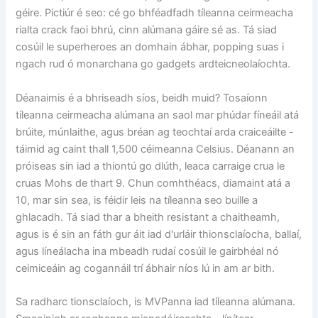
géire. Pictiúr é seo: cé go bhféadfadh tíleanna ceirmeacha
rialta crack faoi bhrú, cinn alúmana gáire sé as. Tá siad
cosúil le superheroes an domhain ábhar, popping suas i
ngach rud ó monarchana go gadgets ardteicneolaíochta.
Déanaimis é a bhriseadh síos, beidh muid? Tosaíonn
tíleanna ceirmeacha alúmana an saol mar phúdar fíneáil atá
brúite, múnlaithe, agus bréan ag teochtaí arda craiceáilte -
táimid ag caint thall 1,500 céimeanna Celsius. Déanann an
próiseas sin iad a thiontú go dlúth, leaca carraige crua le
cruas Mohs de thart 9. Chun comhthéacs, diamaint atá a
10, mar sin sea, is féidir leis na tíleanna seo buille a
ghlacadh. Tá siad thar a bheith resistant a chaitheamh,
agus is é sin an fáth gur áit iad d'urláir thionsclaíocha, ballaí,
agus líneálacha ina mbeadh rudaí cosúil le gairbhéal nó
ceimiceáin ag cogannáil trí ábhair níos lú in am ar bith.
Sa radharc tionsclaíoch, is MVPanna iad tíleanna alúmana.