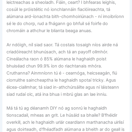
leictreachas a sheoladh. Fiáin, ceart? I bhfearas leighis,
cosúil le próistéitic nó ionchlannáin fiaclóireachta, tá
alúmana ard-íonachta bith-chomhoiriúnach - ní imoibríonn
sé le do chorp, rud a fhágann go bhfuil sé foirfe do
chromáin a athchur le blianta beaga anuas.
Ar ndóigh, níl siad saor. Tá costais tosaigh níos airde ná
criadóireacht bhunúsach, ach tá an payoff ollmhór.
Cineálacha raon ó 85% alúmana le haghaidh poist
bhuiséad chun 99.9% íon do riachtanais mhóra.
Cruthanna? Ainmníonn tú é - cearnóga, heicseagán, fiú
ciorruithe saincheaptha le haghaidh spotaí tricky. Agus
éicea-ciallmhar, tá siad in-athchúrsáilte agus ní láisteann
siad rudaí olc, atá ina bhua i mbrú glas an lae inniu.
Má tá tú ag déanamh DIY nó ag sonrú le haghaidh
tionscadail, mheas an grit. Le húsáid sa bhaile? B'fhéidir
overkill, ach le haghaidh urlár ceardlann marthanacha uirlisí
agus doirteadh, d'fhéadfadh alúmana a bheith ar do geall is