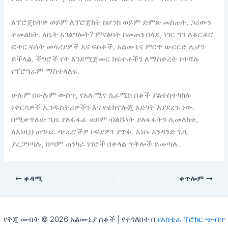
ለፕሮጄክትዎ ወይም ለፕሮጀክት ከሆንክ ወይም ድምጽ መስጠት, ጋሪውን
ተመልከት. ለቤት አገልግሎት? ምናልባት ከመጠን በላይ, ነገር ግን ለቆርቆሮ
ፎተር ፍሰት መሳሪያዎች እና ፍሰቶች, አልሙኒና ምርጥ ውርርድ ሊሆን
ይችላል. ችግሮች የት እንደሚጀመር ክፍተቶችን ለማስቀረት የተሻሉ
የፕሮግራም ማስተላለፍ.
ሁሉም በሁሉም ውስጥ, የአሉሚና ሴራሚክ ሰቆች ያልተስተካከሉ
ነቀርሳዎች ኢንዱስትሪዎችን እና የቴክኖሎጂ እድገት እያደረጉ ነው.
በሚቀጥለው ጊዜ ያለፋፋፊ ወይም ብልሹነት ያለፋፋትን ሲመለከቱ,
ለእነዚህ ጠንካራ ጭራሮችዎ ኮፍያዎን ያጥፉ. እነሱ አንዳንድ ጊዜ
ያረጋግጣሉ, በጣም ጠንካራ ነገሮች በቀላል ጥቅሎች ይመጣሉ.
ቀዳሚ
ቀጥሎም
የቅጂ መብት © 2026 አልሙኒያ ሰቆች | የተጎለበተ በ
የአስቴራ ኘሮከር ጭብጥ