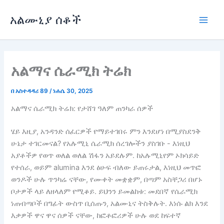
ወደ
አልሙኒያ ሰቆች
ይዘት
ምናሌ
ዝለል
ይጫ
አልማና ሴራሚክ ትሬክ
በ
አስተዳዳሪ 89
/
ነሐሴ 30, 2025
አልማና ሴራሚክ ትሬክ: የታሸገ ዓለም ጠንካራ ሰዎች
ሄይ እዚያ, አንዳንድ ሰፈርዎች የማይተገበሩ ምን እንደሆነ በሚያስደንቅ
ሁኔታ ተገርመናል? የአሉሚኒ ሴራሚክ ሰረገሎችን ያስገቡ - እነዚህ
አያቶችዎ የወጥ ወለል ወለል ሽፋን አይደሉም. ከአሉሚኒየም ኦክሳይድ
የተሰራ, ወይም alumina እንደ ፅሁፍ ብለው ይጠሩታል, እነዚህ መጥፎ
ወንዶች ሁሉ ጥንካሬ ናቸው, የሙቀት መቋቋም, በጣም አስቸጋሪ በሆኑ
ቦታዎች ላይ ለዘላለም የሚቆይ. ይህንን ይመልከቱ: መደበኛ የሴራሚክ
ነጠብጣቦች በግፊት ውስጥ ቢሰጡን, አልሙኒና ትስቅሉት. እነሱ ልክ እንደ
እቃዎች ዋና ዋና ሰዎች ናቸው, ከፎቶፎሪዎች ሁሉ ወደ ከፍተኛ