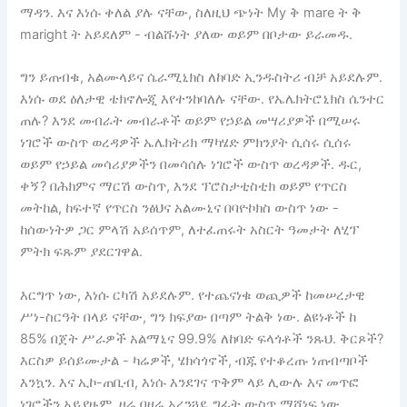
ማዳን. እና እነሱ ቀለል ያሉ ናቸው, ስለዚህ ጭነት My ቅ mare ት ቅ
maright ት አይደለም - ብልሹነት ያለው ወይም በቦታው ይራመዱ.
ግን ይጠብቁ, አልሙላይና ሴራሚኒክስ ለከባድ ኢንዱስትሪ ብቻ አይደሉም.
እነሱ ወደ ዕለታዊ ቴክኖሎጂ እየተንከባለሉ ናቸው. የኤሌክትሮኒክስ ሴንተር
ጠሉ? እንደ መብራት መብራቶች ወይም የኃይል መሣሪያዎች በሚሠሩ
ነገሮች ውስጥ ወረዳዎች ኤሌክትሪክ ማካሄድ ምክንያት ሲሰሩ ሲሰሩ
ወይም የኃይል መሳሪያዎችን በመሳሰሉ ነገሮች ውስጥ ወረዳዎች. ዱር,
ቀኝ? በሕክምና ማርሽ ውስጥ, እንደ ፕሮስታቲስቲክ ወይም የጥርስ
መትከል, ከፍተኛ የጥርስ ንፅህና አልሙኒና በባዮኮክስ ውስጥ ነው -
ከሰውነትዎ ጋር ምላሽ አይሰጥም, ለተፈጠሩት አስርት ዓመታት ለሂፕ
ምትክ ፍጹም ያደርገዋል.
እርግጥ ነው, እነሱ ርካሽ አይደሉም. የተጨናነቁ ወጪዎች ከመሠረታዊ
ሥነ-ስርዓት በላይ ናቸው, ግን ክፍያው በጣም ትልቅ ነው. ልዩነቶች ከ
85% በጀት ሥራዎች አልማኒና 99.9% ለከባድ ፍላጎቶች ንጹህ. ቅርጾች?
እርስዎ ይሰይሙታል - ካሬዎች, ሄክሳጎኖች, ብጁ የተቆረጡ ነጠብጣቦች
እንኳን. እና ኢኮ-ጠቢብ, እነሱ እንደገና ጥቅም ላይ ሊውሉ እና መጥፎ
ነገሮችን አይያዙም, ዛሬ በዛሬ አረንጓዴ ግፊት ውስጥ ማሸነፍ ነው.