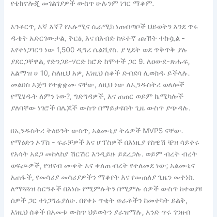
የቴክኖሎጂ መገልገያዎች ውስጥ ሁሉንም ነገር ማቆም.
እንቆርጥ, እኛ እኛ? የአሉሚና ሴራሚክ ነጠብጣቦች ህይወትን እንደ ጥሩ
ዱቄት አድርገውታል, ቅርፅ, እና በእብድ ከፍተኛ ጩኸት ተኩሷል -
እየተነጋገርን ነው 1,500 ዲግሪ ሴልሺየስ. ያ ሂደት ወደ ጥቅጥቅ ያሉ
ያደርጋቸዋል, የድንጋይ-ሃርድ ክሮድ ከሞተች ጋር 9. ለዐውደ-ጽሑፍ,
አልማዝ ሀ 10, ስለዚህ አዎ, እነዚህ ሰቆች ድብደባ ሊወስዱ ይችላሉ.
መልበስ እጅግ የተቋቋሙ ናቸው, ለዚህ ነው ለኢንዱስትሪ ወለሎች
የሚሄዱት ለምን ነው?, ግድግዳዎች, እና ጠጠር ወይም ኬሚካሎች
ያለባቸው ነገሮች በሌጆች ውስጥ በማይታዩበት ጊዜ ውስጥ ያጭዳሉ.
በኢንዱስትሪ ትዕይንት ውስጥ, አልሙኒያ ትሬዎች MVPS ናቸው.
የማዕድን ኦፕስ - ፍራቻዎች እና ሆፕስዎች በእነዚያ የስዊሽ ቼዝ ሳይቀሩ
የእሳት አደጋ መከላከያ ሽርሽር እንዲይዙ ይደረጋሉ. ወይም ብረት ብረት
ወፍጮዎች, የዝናብ ሙቀት እና ቀለጠ ብረት የተለመደ ነው; አልሙኒና
አጠፋች, የመሳሪያ መሳሪያዎችን ማቆየት እና የመጠለያ ጊዜን መቀነስ.
ለማጓጓዝ ስርዓቶች በእነሱ የሚምሉትን በሚምሉ ሰዎች ውስጥ ከተወያዩ
ሰዎች ጋር ተነጋግሬያለሁ. በየቀኑ ጥቂት ወራቶችን ከመተካት ይልቅ,
እነዚህ ሰቆች በአመቱ ውስጥ ህይወትን ያራዝማሉ, አንድ ጥሩ ገንዘብ