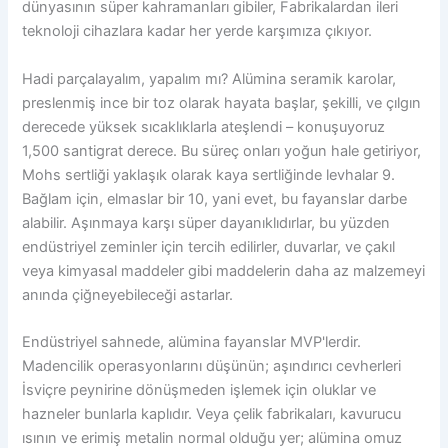
dünyasının süper kahramanları gibiler, Fabrikalardan ileri
teknoloji cihazlara kadar her yerde karşımıza çıkıyor.
Hadi parçalayalım, yapalım mı? Alümina seramik karolar,
preslenmiş ince bir toz olarak hayata başlar, şekilli, ve çılgın
derecede yüksek sıcaklıklarla ateşlendi – konuşuyoruz
1,500 santigrat derece. Bu süreç onları yoğun hale getiriyor,
Mohs sertliği yaklaşık olarak kaya sertliğinde levhalar 9.
Bağlam için, elmaslar bir 10, yani evet, bu fayanslar darbe
alabilir. Aşınmaya karşı süper dayanıklıdırlar, bu yüzden
endüstriyel zeminler için tercih edilirler, duvarlar, ve çakıl
veya kimyasal maddeler gibi maddelerin daha az malzemeyi
anında çiğneyebileceği astarlar.
Endüstriyel sahnede, alümina fayanslar MVP'lerdir.
Madencilik operasyonlarını düşünün; aşındırıcı cevherleri
İsviçre peynirine dönüşmeden işlemek için oluklar ve
hazneler bunlarla kaplıdır. Veya çelik fabrikaları, kavurucu
ısının ve erimiş metalin normal olduğu yer; alümina omuz