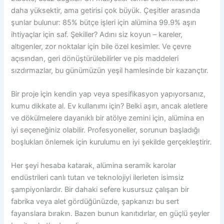
daha yüksektir, ama getirisi çok büyük. Çeşitler arasında
şunlar bulunur: 85% bütçe işleri için alümina 99.9% aşırı
ihtiyaçlar için saf. Şekiller? Adını siz koyun – kareler,
altıgenler, zor noktalar için bile özel kesimler. Ve çevre
açısından, geri dönüştürülebilirler ve pis maddeleri
sızdırmazlar, bu günümüzün yeşil hamlesinde bir kazançtır.
Bir proje için kendin yap veya spesifikasyon yapıyorsanız,
kumu dikkate al. Ev kullanımı için? Belki aşırı, ancak aletlere
ve dökülmelere dayanıklı bir atölye zemini için, alümina en
iyi seçeneğiniz olabilir. Profesyoneller, sorunun başladığı
boşlukları önlemek için kurulumu en iyi şekilde gerçekleştirir.
Her şeyi hesaba katarak, alümina seramik karolar
endüstrileri canlı tutan ve teknolojiyi ilerleten isimsiz
şampiyonlardır. Bir dahaki sefere kusursuz çalışan bir
fabrika veya alet gördüğünüzde, şapkanızı bu sert
fayanslara bırakın. Bazen bunun kanıtıdırlar, en güçlü şeyler