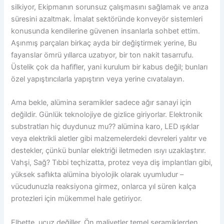
silkiyor, Ekipmanın sorunsuz çalışmasını sağlamak ve arıza
süresini azaltmak. İmalat sektöründe konveyör sistemleri
konusunda kendilerine güvenen insanlarla sohbet ettim.
Aşınmış parçaları birkaç ayda bir değiştirmek yerine, Bu
fayanslar ömrü yıllarca uzatıyor, bir ton nakit tasarrufu.
Üstelik çok da hafifler, yani kurulum bir kabus değil; bunları
özel yapıştırıcılarla yapıştırın veya yerine cıvatalayın.
Ama bekle, alümina seramikler sadece ağır sanayi için
değildir. Günlük teknolojiye de gizlice giriyorlar. Elektronik
substratları hiç duydunuz mu?? alümina karo, LED ışıklar
veya elektrikli aletler gibi malzemelerdeki devreleri yalıtır ve
destekler, çünkü bunlar elektriği iletmeden ısıyı uzaklaştırır.
Vahşi, Sağ? Tıbbi teçhizatta, protez veya diş implantları gibi,
yüksek saflıkta alümina biyolojik olarak uyumludur –
vücudunuzla reaksiyona girmez, onlarca yıl süren kalça
protezleri için mükemmel hale getiriyor.
Elbette, ucuz değiller. Ön maliyetler temel seramiklerden