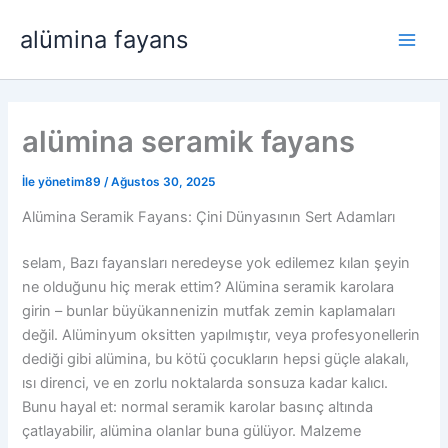
İçeriğe
alümina fayans
atla
Oyn
Men
alümina seramik fayans
İle
yönetim89
/
Ağustos 30, 2025
Alümina Seramik Fayans: Çini Dünyasının Sert Adamları
selam, Bazı fayansları neredeyse yok edilemez kılan şeyin
ne olduğunu hiç merak ettim? Alümina seramik karolara
girin – bunlar büyükannenizin mutfak zemin kaplamaları
değil. Alüminyum oksitten yapılmıştır, veya profesyonellerin
dediği gibi alümina, bu kötü çocukların hepsi güçle alakalı,
ısı direnci, ve en zorlu noktalarda sonsuza kadar kalıcı.
Bunu hayal et: normal seramik karolar basınç altında
çatlayabilir, alümina olanlar buna gülüyor. Malzeme