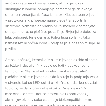
vročina in staljena kovina norma; aluminijev oksid
skomigne z rameni, ohranjanje nemotenega delovanja
opreme in zmanjšanje časa izpadov. Klepetal sem z ljudmi
v proizvodnji, ki prisegajo nanje glede transportnih
sistemov. Namesto da vsakih nekaj mesecev zamenjate
dotrajane dele, te ploščice podaljšajo življenjsko dobo za
leta, prihranek tone denarja. Poleg tega so lahki, tako
namestitev ni nočna mora – prilepite jih s posebnimi lepili ali
privijte.
Ampak počakaj, keramika iz aluminijevega oksida ni samo
za težko industrijo. Prikradejo se tudi v vsakodnevno
tehnologijo. Ste že slišali za elektronske substrate?
ploščice iz aluminijevega oksida izolirajo in podpirajo vezja
v stvareh, kot so LED luči ali električna orodja, ker odvajajo
toploto, ne da bi prevajali elektriko. Divje, desno? V
medicinski opremi, kot so protetika ali zobni vsadki,
aluminijev oksid visoke čistosti je biokompatibilen – ne
reagira z vašim telesom, zaradi česar je popoln za