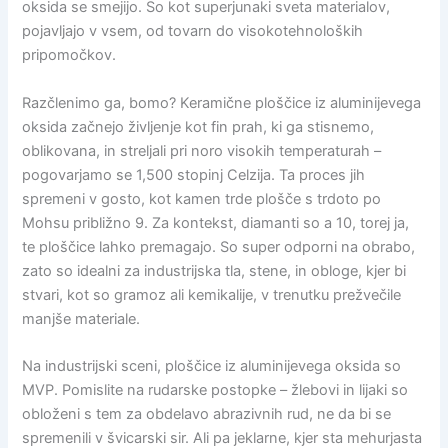
oksida se smejijo. So kot superjunaki sveta materialov,
pojavljajo v vsem, od tovarn do visokotehnoloških
pripomočkov.
Razčlenimo ga, bomo? Keramične ploščice iz aluminijevega
oksida začnejo življenje kot fin prah, ki ga stisnemo,
oblikovana, in streljali pri noro visokih temperaturah –
pogovarjamo se 1,500 stopinj Celzija. Ta proces jih
spremeni v gosto, kot kamen trde plošče s trdoto po
Mohsu približno 9. Za kontekst, diamanti so a 10, torej ja,
te ploščice lahko premagajo. So super odporni na obrabo,
zato so idealni za industrijska tla, stene, in obloge, kjer bi
stvari, kot so gramoz ali kemikalije, v trenutku prežvečile
manjše materiale.
Na industrijski sceni, ploščice iz aluminijevega oksida so
MVP. Pomislite na rudarske postopke – žlebovi in ​​lijaki so
obloženi s tem za obdelavo abrazivnih rud, ne da bi se
spremenili v švicarski sir. Ali pa jeklarne, kjer sta mehurjasta