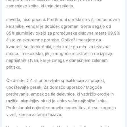
zamenjavo kolka, ki traja desetletja.
seveda, niso poceni. Predhodni stroški so višji od osnovne
keramike, vendar je dobiček ogromen. Sorte segajo od
85% aluminijev oksid za proračunska delovna mesta 99.9%
čisto za ekstremne potrebe. Oblike? Imenujete ga –
kvadrati, šesterokotniki, celo kroje po meri za težavna
mesta. In ekološko, jih je mogoče reciklirati in ne izpirajo
neprijetnih stvari, kar je zmaga v današnjem zelenem
pritisku.
Če delate DIY ali pripravljate specifikacije za projekt,
upoštevajte pesek. Za domačo uporabo? Mogoče
pretiravanje, ampak za tla delavnice, ki vzdržijo orodje in
razlitja, aluminijev oksid je lahko vaša najboljša izbira.
Profesionalci najbolje opravijo namestitev, da se izognejo
vrzeli, kjer se začnejo težave.