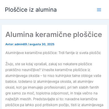
Preskočite
Ploščice iz alumina
na
Pred
vsebino
meni
Alumina keramične ploščice
Avtor:
admin89
/
avgusta 30, 2025
Aluminijeve keramične ploščice: Trdi fantje iz sveta ploščic
Živjo, ste se kdaj vprašali, zakaj so nekatere ploščice
praktično neuničljive? Vnesite keramične ploščice iz
aluminijevega oksida – to niso kuhinjske talne obloge vaše
babice. Izdelano iz aluminijevega oksida, ali aluminijev
oksid, kot ga imenujejo profesionalci, pri teh slabih fantih
gre samo za moč, toplotna odpornost, in traja večno na
najtežjih mestih. Predstavljajte si to: navadne keramične
ploščice pa lahko pod pritiskom počijo, tisti iz aluminijevega