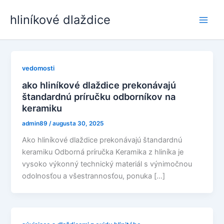
Preskočiť
hliníkové dlaždice
na
Play
obsah
Men
vedomosti
ako hliníkové dlaždice prekonávajú
štandardnú príručku odborníkov na
keramiku
admin89
/
augusta 30, 2025
Ako hliníkové dlaždice prekonávajú štandardnú
keramiku Odborná príručka Keramika z hliníka je
vysoko výkonný technický materiál s výnimočnou
odolnosťou a všestrannosťou, ponuka […]