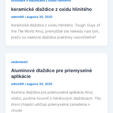
súvisiace s dlaždicami z oxidu hlinitého
keramické dlaždice z oxidu hlinitého
admin89
/
augusta 30, 2025
Keramické dlaždice z oxidu hlinitého: Tough Guys of
the Tile World Ahoj, premýšľali ste niekedy nad tým,
prečo sú niektoré dlaždice prakticky nezničiteľné?
vedomosti
Aluminové dlaždice pre priemyselné
aplikácie
admin89
/
augusta 30, 2025
Alumina dlaždice pre priemyselné aplikácie Ahoj
všetci, poďme hovoriť o hliníkových dlaždiciach. Títo
drsní chlapíci udržujú priemyselné zariadenia v
chode