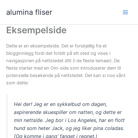
Gå
alumina fliser
til
Spill
innhold
Eksempelside
men
Dette er en eksempelside. Det er forskjellig fra et
blogginnlegg fordi det forblir på ett sted og vises i
navigasjonen på nettstedet ditt (i de fleste temaer). De
fleste starter med en Om-side som introduserer dem til
potensielle besøkende på nettstedet. Det kan si noe sånt
som dette:
Hei der! Jeg er en sykkelbud om dagen,
aspirerende skuespiller om natten, og dette er
min nettside. Jeg bor i Los Angeles, har en flott
hund som heter Jack, og jeg liker pina coladas.
(Og komme i gang’ fanget i regnet.)