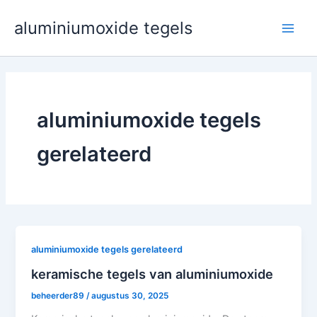
Ga
aluminiumoxide tegels
naar
Spee
de
inhoud
aluminiumoxide tegels
gerelateerd
aluminiumoxide tegels gerelateerd
keramische tegels van aluminiumoxide
beheerder89
/
augustus 30, 2025