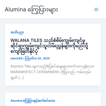
အကြောင်းအရာ
Alumina ကြွေပြားများ
skip
Play
men
အသိပညာ
WALANA TILES သည်စံစိမ်းကျွမ်းကျင်မှု
ဆိုင်ရာကျွမ်းကျင်သူလမ်းညွှန်များကိုမည်သို့
ကျော်ဖြတ်နိုင်ပုံ
admin89
/
သြဂုတ်လ 30, 2025
Alumina Tiles များသည်စံပြစင်ဆန္ဒများထက်သာလွန်သော
WARAMISFECT CERAMIMERS ကိုပြသည်, ကမ်းလှမ်း
ချက် […]
Alumina ကြွေပြားနှင့်ဆက်စပ်သော