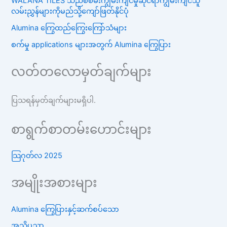
WALANA TILES သည်စံစိမ်းကျွမ်းကျင်မှုဆိုင်ရာကျွမ်းကျင်သူ
လမ်းညွှန်များကိုမည်သို့ကျော်ဖြတ်နိုင်ပုံ
Alumina ကြွေထည်ကြွေးကြော်သံများ
စက်မှု applications များအတွက် Alumina ကြွေပြား
လတ်တလောမှတ်ချက်များ
ပြသရန်မှတ်ချက်များမရှိပါ.
စာရွက်စာတမ်းဟောင်းများ
သြဂုတ်လ 2025
အမျိုးအစားများ
Alumina ကြွေပြားနှင့်ဆက်စပ်သော
အသိပညာ