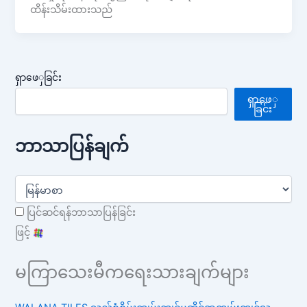
ထိန်းသိမ်းထားသည်
ရှာဖေှခြင်း
ရှာဖေှ
ခြင်း
ဘာသာပြန်ချက်
ပြင်ဆင်ရန်ဘာသာပြန်ခြင်း
ဖြင့်
မကြာသေးမီကရေးသားချက်များ