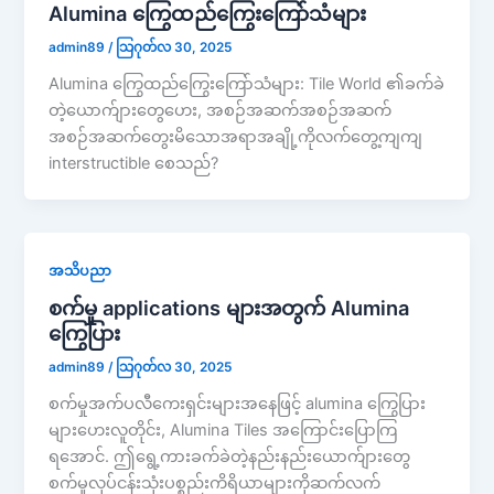
Alumina ကြွေထည်ကြွေးကြော်သံများ
admin89
/
သြဂုတ်လ 30, 2025
Alumina ကြွေထည်ကြွေးကြော်သံများ: Tile World ၏ခက်ခဲ
တဲ့ယောက်ျားတွေဟေး, အစဉ်အဆက်အစဉ်အဆက်
အစဉ်အဆက်တွေးမိသောအရာအချို့ကိုလက်တွေ့ကျကျ
interstructible စေသည်?
အသိပညာ
စက်မှု applications များအတွက် Alumina
ကြွေပြား
admin89
/
သြဂုတ်လ 30, 2025
စက်မှုအက်ပလီကေးရှင်းများအနေဖြင့် alumina ကြွေပြား
များဟေးလူတိုင်း, Alumina Tiles အကြောင်းပြောကြ
ရအောင်. ဤရွေ့ကားခက်ခဲတဲ့နည်းနည်းယောက်ျားတွေ
စက်မှုလုပ်ငန်းသုံးပစ္စည်းကိရိယာများကိုဆက်လက်