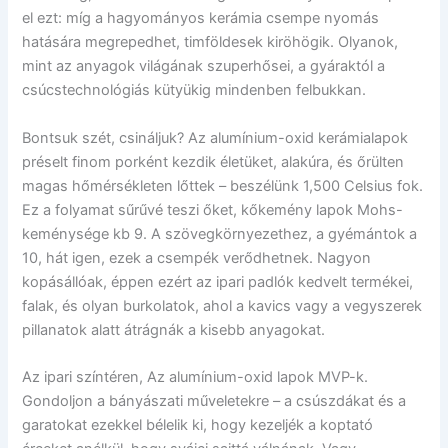
el ezt: míg a hagyományos kerámia csempe nyomás
hatására megrepedhet, timföldesek kiröhögik. Olyanok,
mint az anyagok világának szuperhősei, a gyáraktól a
csúcstechnológiás kütyükig mindenben felbukkan.
Bontsuk szét, csináljuk? Az alumínium-oxid kerámialapok
préselt finom porként kezdik életüket, alakúra, és őrülten
magas hőmérsékleten lőttek – beszélünk 1,500 Celsius fok.
Ez a folyamat sűrűvé teszi őket, kőkemény lapok Mohs-
keménysége kb 9. A szövegkörnyezethez, a gyémántok a
10, hát igen, ezek a csempék verődhetnek. Nagyon
kopásállóak, éppen ezért az ipari padlók kedvelt termékei,
falak, és olyan burkolatok, ahol a kavics vagy a vegyszerek
pillanatok alatt átrágnák a kisebb anyagokat.
Az ipari színtéren, Az alumínium-oxid lapok MVP-k.
Gondoljon a bányászati ​​műveletekre – a csúszdákat és a
garatokat ezekkel bélelik ki, hogy kezeljék a koptató