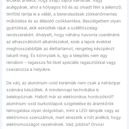
érceket anélkül, hogy svájci sajttá válnának. Vagy
acélgyárak, ahol a hólyagos hő és az olvadt fém a jellemző;
timföld rántja le a vállát, a berendezések zökkenőmentes
működése és az állásidő csökkentése. Beszélgettem olyan
gyártókkal, akik esküdtek rájuk a szállítószalag-
rendszerekért. Ahelyett, hogy néhány havonta cserélnénk
az elhasználódott alkatrészeket, ezek a lapok évekkel
meghosszabbítják az élettartamot, rengeteg készpénzt
takarít meg. És könnyűek is, így a telepítés nem egy
rémálom – ragassza fel őket speciális ragasztókkal vagy
csavarozza a helyükre.
De várj, az alumínium-oxid kerámiák nem csak a nehézipar
számára készültek. A mindennapi technikába is
belelopóznak. Hallott már az elektronikus hordozókról?
alumínium-oxid burkolólapok szigetelése és áramkörök
támogatása olyan dolgokban, mint a LED-lámpák vagy az
elektromos szerszámok, mert elvezetik a hőt anélkül, hogy
elektromosságot vezetnének. Vad, jobbra? Orvosi