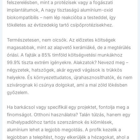
felszerelésben, mint a protézisek vagy a fogászati ​​
implantátumok, A nagy tisztaságú alumínium-oxid
biokompatibilis – nem lép reakcióba a testeddel, így
tökéletes az évtizedekig tartó csípőprotézisekhez.
Természetesen, nem olcsók. Az előzetes költségek
magasabbak, mint az alapvető kerámiáké, de a megtérülés
óriási. A fajták a 85% timföld költségvetési munkákhoz
99.9% tiszta extrém igényekre. Alakzatok? Nevezd meg –
négyzetek, hatszögek, akár egyedi vágások is trükkös
helyekre. És környezettudatos, újrahasznosíthatók, és nem
szivárognak ki csúnya dolgokat, ami a mai zöld lökésben
győzelem.
Ha barkácsol vagy specifikál egy projektet, fontolja meg a
finomságot. Otthoni használatra? Talán túlzás, hanem egy
műhelypadlóhoz tartós szerszámok és kiömlések,
alumínium lehet a legjobb megoldás. A profik kezelik a
legjobban a telepítést, hogy elkerüljék a hézagokat, ahol a