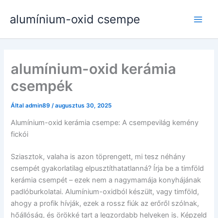
Ugrás
alumínium-oxid csempe
a
Lejá
tartalomhoz
men
alumínium-oxid kerámia
csempék
Által
admin89
/
augusztus 30, 2025
Alumínium-oxid kerámia csempe: A csempevilág kemény
fickói
Sziasztok, valaha is azon töprengett, mi tesz néhány
csempét gyakorlatilag elpusztíthatatlanná? Írja be a timföld
kerámia csempét – ezek nem a nagymamája konyhájának
padlóburkolatai. Alumínium-oxidból készült, vagy timföld,
ahogy a profik hívják, ezek a rossz fiúk az erőről szólnak,
hőállóság, és örökké tart a legzordabb helyeken is. Képzeld