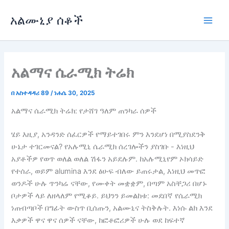
ወደ
አልሙኒያ ሰቆች
ይዘት
ምናሌ
ዝለል
ይጫ
አልማና ሴራሚክ ትሬክ
በ
አስተዳዳሪ 89
/
ነሐሴ 30, 2025
አልማና ሴራሚክ ትሬክ: የታሸገ ዓለም ጠንካራ ሰዎች
ሄይ እዚያ, አንዳንድ ሰፈርዎች የማይተገበሩ ምን እንደሆነ በሚያስደንቅ
ሁኔታ ተገርመናል? የአሉሚኒ ሴራሚክ ሰረገሎችን ያስገቡ - እነዚህ
አያቶችዎ የወጥ ወለል ወለል ሽፋን አይደሉም. ከአሉሚኒየም ኦክሳይድ
የተሰራ, ወይም alumina እንደ ፅሁፍ ብለው ይጠሩታል, እነዚህ መጥፎ
ወንዶች ሁሉ ጥንካሬ ናቸው, የሙቀት መቋቋም, በጣም አስቸጋሪ በሆኑ
ቦታዎች ላይ ለዘላለም የሚቆይ. ይህንን ይመልከቱ: መደበኛ የሴራሚክ
ነጠብጣቦች በግፊት ውስጥ ቢሰጡን, አልሙኒና ትስቅሉት. እነሱ ልክ እንደ
እቃዎች ዋና ዋና ሰዎች ናቸው, ከፎቶፎሪዎች ሁሉ ወደ ከፍተኛ