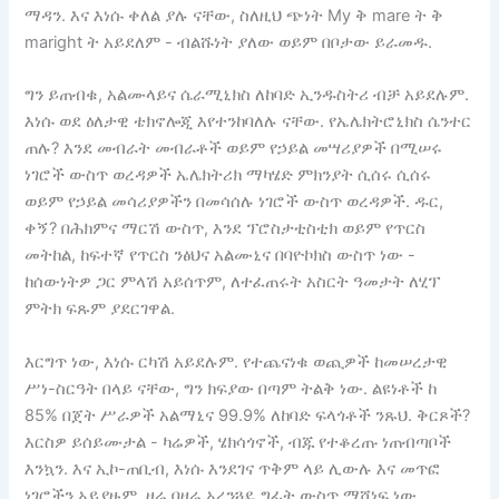
ማዳን. እና እነሱ ቀለል ያሉ ናቸው, ስለዚህ ጭነት My ቅ mare ት ቅ
maright ት አይደለም - ብልሹነት ያለው ወይም በቦታው ይራመዱ.
ግን ይጠብቁ, አልሙላይና ሴራሚኒክስ ለከባድ ኢንዱስትሪ ብቻ አይደሉም.
እነሱ ወደ ዕለታዊ ቴክኖሎጂ እየተንከባለሉ ናቸው. የኤሌክትሮኒክስ ሴንተር
ጠሉ? እንደ መብራት መብራቶች ወይም የኃይል መሣሪያዎች በሚሠሩ
ነገሮች ውስጥ ወረዳዎች ኤሌክትሪክ ማካሄድ ምክንያት ሲሰሩ ሲሰሩ
ወይም የኃይል መሳሪያዎችን በመሳሰሉ ነገሮች ውስጥ ወረዳዎች. ዱር,
ቀኝ? በሕክምና ማርሽ ውስጥ, እንደ ፕሮስታቲስቲክ ወይም የጥርስ
መትከል, ከፍተኛ የጥርስ ንፅህና አልሙኒና በባዮኮክስ ውስጥ ነው -
ከሰውነትዎ ጋር ምላሽ አይሰጥም, ለተፈጠሩት አስርት ዓመታት ለሂፕ
ምትክ ፍጹም ያደርገዋል.
እርግጥ ነው, እነሱ ርካሽ አይደሉም. የተጨናነቁ ወጪዎች ከመሠረታዊ
ሥነ-ስርዓት በላይ ናቸው, ግን ክፍያው በጣም ትልቅ ነው. ልዩነቶች ከ
85% በጀት ሥራዎች አልማኒና 99.9% ለከባድ ፍላጎቶች ንጹህ. ቅርጾች?
እርስዎ ይሰይሙታል - ካሬዎች, ሄክሳጎኖች, ብጁ የተቆረጡ ነጠብጣቦች
እንኳን. እና ኢኮ-ጠቢብ, እነሱ እንደገና ጥቅም ላይ ሊውሉ እና መጥፎ
ነገሮችን አይያዙም, ዛሬ በዛሬ አረንጓዴ ግፊት ውስጥ ማሸነፍ ነው.