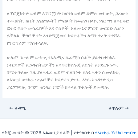
ለፕሮጄክትዎ ወይም ለፕሮጀክት ከሆንክ ወይም ድምጽ መስጠት, ጋሪውን
ተመልከት. ለቤት አገልግሎት? ምናልባት ከመጠን በላይ, ነገር ግን ለቆርቆሮ
ፎተር ፍሰት መሳሪያዎች እና ፍሰቶች, አልሙኒና ምርጥ ውርርድ ሊሆን
ይችላል. ችግሮች የት እንደሚጀመር ክፍተቶችን ለማስቀረት የተሻሉ
የፕሮግራም ማስተላለፍ.
ሁሉም በሁሉም ውስጥ, የአሉሚና ሴራሚክ ሰቆች ያልተስተካከሉ
ነቀርሳዎች ኢንዱስትሪዎችን እና የቴክኖሎጂ እድገት እያደረጉ ነው.
በሚቀጥለው ጊዜ ያለፋፋፊ ወይም ብልሹነት ያለፋፋትን ሲመለከቱ,
ለእነዚህ ጠንካራ ጭራሮችዎ ኮፍያዎን ያጥፉ. እነሱ አንዳንድ ጊዜ
ያረጋግጣሉ, በጣም ጠንካራ ነገሮች በቀላል ጥቅሎች ይመጣሉ.
ቀዳሚ
ቀጥሎም
የቅጂ መብት © 2026 አልሙኒያ ሰቆች | የተጎለበተ በ
የአስቴራ ኘሮከር ጭብጥ