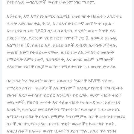
የቴክኖሎጂ መገልገያዎች ውስጥ ሁሉንም ነገር ማቆም.
እንቆርጥ, እኛ እኛ? የአሉሚና ሴራሚክ ነጠብጣቦች ህይወትን እንደ ጥሩ
ዱቄት አድርገውታል, ቅርፅ, እና በእብድ ከፍተኛ ጩኸት ተኩሷል -
እየተነጋገርን ነው 1,500 ዲግሪ ሴልሺየስ. ያ ሂደት ወደ ጥቅጥቅ ያሉ
ያደርጋቸዋል, የድንጋይ-ሃርድ ክሮድ ከሞተች ጋር 9. ለዐውደ-ጽሑፍ,
አልማዝ ሀ 10, ስለዚህ አዎ, እነዚህ ሰቆች ድብደባ ሊወስዱ ይችላሉ.
መልበስ እጅግ የተቋቋሙ ናቸው, ለዚህ ነው ለኢንዱስትሪ ወለሎች
የሚሄዱት ለምን ነው?, ግድግዳዎች, እና ጠጠር ወይም ኬሚካሎች
ያለባቸው ነገሮች በሌጆች ውስጥ በማይታዩበት ጊዜ ውስጥ ያጭዳሉ.
በኢንዱስትሪ ትዕይንት ውስጥ, አልሙኒያ ትሬዎች MVPS ናቸው.
የማዕድን ኦፕስ - ፍራቻዎች እና ሆፕስዎች በእነዚያ የስዊሽ ቼዝ ሳይቀሩ
የእሳት አደጋ መከላከያ ሽርሽር እንዲይዙ ይደረጋሉ. ወይም ብረት ብረት
ወፍጮዎች, የዝናብ ሙቀት እና ቀለጠ ብረት የተለመደ ነው; አልሙኒና
አጠፋች, የመሳሪያ መሳሪያዎችን ማቆየት እና የመጠለያ ጊዜን መቀነስ.
ለማጓጓዝ ስርዓቶች በእነሱ የሚምሉትን በሚምሉ ሰዎች ውስጥ ከተወያዩ
ሰዎች ጋር ተነጋግሬያለሁ. በየቀኑ ጥቂት ወራቶችን ከመተካት ይልቅ,
እነዚህ ሰቆች በአመቱ ውስጥ ህይወትን ያራዝማሉ, አንድ ጥሩ ገንዘብ